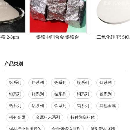
3µm
镍镁中间合金 镍镁合
二氧化硅 靶 SiO2高
产品类别
钒系列
铬系列
铌系列
镍系列
钛系列
钽系列
钼系列
钴系列
铜系列
锆系列
铪系列
铝系列
铁系列
钨系列
其他金属
稀有金属
金属粉末系列
特种陶瓷粉体
焊材行业常用粉体
合金熔炼添加剂
溅射靶材坯料