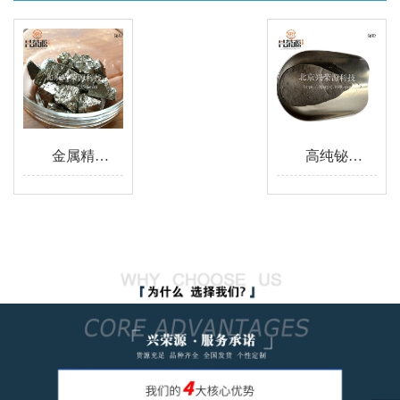
金属精铋锭4N Bi99.99铋块 铋粒 冶
高纯铋粉 金属铋粉超细铋粉 科