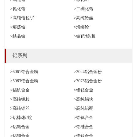
>氮化铪
>二硼化铪
>高纯铪粒/片
>高纯铪丝
>熔炼铪
>海绵铪
>结晶铪
>铪靶/锭/板
铝系列
>6061铝合金粉
>2024铝合金粉
>5083铝合金粉
>7075铝合金粉
>铝钪合金
>铝钇合金
>高纯铝粒
>高纯铝块
>高纯铝丝
>高纯铝靶
>铝棒/板/锭
>铝钒合金
>铝铬合金
>铝硅合金
>铝钼合金
>铝钕合金