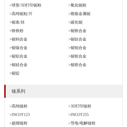
>球形/3D打印铌粉
>氧化铌粉
>高纯铌粒/片
>熔炼金属铌
>铌条/丝
>碳化铌
>铁铁粉
>铌铁合金
>铌钨合金
>铌钛合金
>铌镍合金
>铌钼合金
>铌铝合金
>铌铪合金
>铌硅合金
>铌锆合金
>铌锭
镍系列
>高纯镍粉
>3D打印镍粉
>INCOT123
>INCOT255
>超细镍粉
>导电/电解镍粉