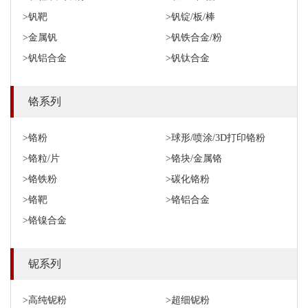
>钒靶
>钒锭/板/棒
>金属钒
>钒铁合金/粉
>钒铝合金
>钒钛合金
铬系列
>铬粉
>球形/喷涂/3D打印铬粉
>铬粒/片
>铬块/金属铬
>铬铁粉
>碳化铬粉
>铬靶
>铬铝合金
>铬镍合金
铌系列
>高纯铌粉
>超细铌粉