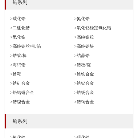
锆系列
>碳化锆
>氮化锆
>二硼化锆
>氧化钇稳定氧化锆
>氧化锆
>高纯锆粒
>高纯锆丝/带/箔
>高纯锆块
>锆管/棒
>结晶锆
>海绵锆
>锆板/锭
>锆靶
>锆铁合金
>锆硅合金
>锆钇合金
>铬锆铜合金
>锆铌合金
>锆镍合金
>锆铜合金
铪系列
>氧化铪
>碳化铪