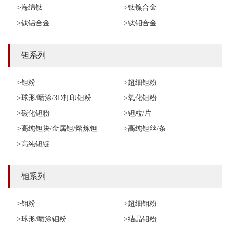
>海绵钛
>钛镍合金
>钛铝合金
>钛钼合金
钽系列
>钽粉
>超细钽粉
>球形/喷涂/3D打印钽粉
>氧化钽粉
>碳化钽粉
>钽粒/片
>高纯钽块/金属钽/熔炼钽
>高纯钽丝/条
>高纯钽锭
钼系列
>钼粉
>超细钼粉
>球形/喷涂钼粉
>结晶钼粉