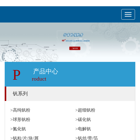
menu
P
产品中心
roduct
钒系列
>高纯钒粉
>超细钒粉
>球形钒粉
>碳化钒
>氮化钒
>电解钒
>钒粒/片/块/屑
>钒丝/带/箔