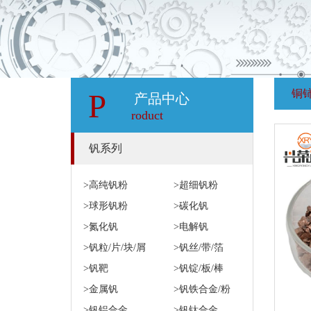
铜
P
产品中心
roduct
钒系列
>高纯钒粉
>超细钒粉
>球形钒粉
>碳化钒
>氮化钒
>电解钒
>钒粒/片/块/屑
>钒丝/带/箔
>钒靶
>钒锭/板/棒
>金属钒
>钒铁合金/粉
>钒铝合金
>钒钛合金