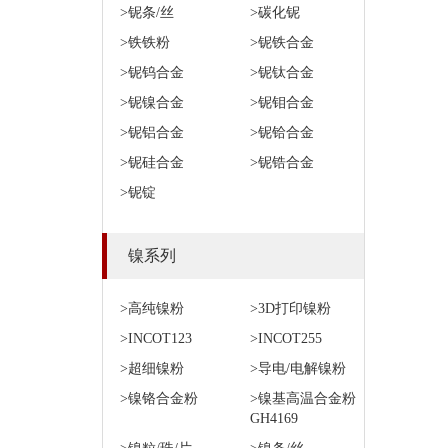
>铌条/丝
>碳化铌
>铁铁粉
>铌铁合金
>铌钨合金
>铌钛合金
>铌镍合金
>铌钼合金
>铌铝合金
>铌铪合金
>铌硅合金
>铌锆合金
>铌锭
镍系列
>高纯镍粉
>3D打印镍粉
>INCOT123
>INCOT255
>超细镍粉
>导电/电解镍粉
>镍铬合金粉
>镍基高温合金粉
GH4169