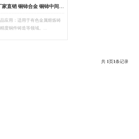
厂家直销 铜铈合金 铜铈中间合金 铜镧合金 铜镧
品应用：适用于有色金属熔炼铸
精度铜件铸造等领域。...
共
1
页
1
条记录