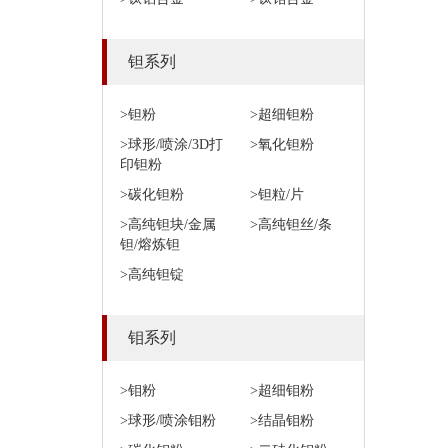
钽系列
>钽粉
>超细钽粉
>球形/喷涂/3D打
>氧化钽粉
印钽粉
>碳化钽粉
>钽粒/片
>高纯钽块/金属
>高纯钽丝/条
钽/熔炼钽
>高纯钽锭
钼系列
>钼粉
>超细钼粉
>球形/喷涂钼粉
>结晶钼粉