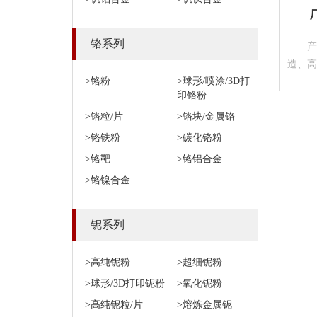
铬系列
产
造、高
>铬粉
>球形/喷涂/3D打
印铬粉
>铬粒/片
>铬块/金属铬
>铬铁粉
>碳化铬粉
>铬靶
>铬铝合金
>铬镍合金
铌系列
>高纯铌粉
>超细铌粉
>球形/3D打印铌粉
>氧化铌粉
>高纯铌粒/片
>熔炼金属铌