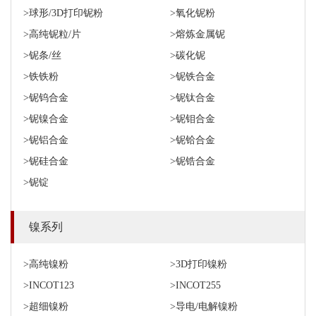
>球形/3D打印铌粉
>氧化铌粉
>高纯铌粒/片
>熔炼金属铌
>铌条/丝
>碳化铌
>铁铁粉
>铌铁合金
>铌钨合金
>铌钛合金
>铌镍合金
>铌钼合金
>铌铝合金
>铌铪合金
>铌硅合金
>铌锆合金
>铌锭
镍系列
>高纯镍粉
>3D打印镍粉
>INCOT123
>INCOT255
>超细镍粉
>导电/电解镍粉