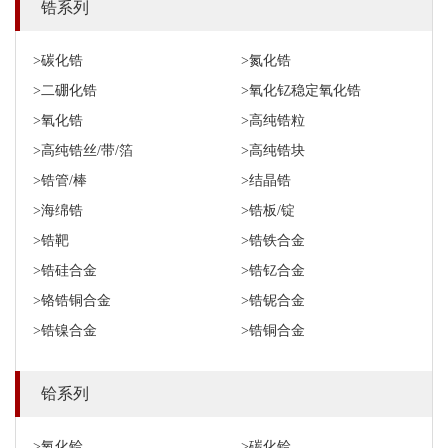
锆系列
>碳化锆
>氮化锆
>二硼化锆
>氧化钇稳定氧化锆
>氧化锆
>高纯锆粒
>高纯锆丝/带/箔
>高纯锆块
>锆管/棒
>结晶锆
>海绵锆
>锆板/锭
>锆靶
>锆铁合金
>锆硅合金
>锆钇合金
>铬锆铜合金
>锆铌合金
>锆镍合金
>锆铜合金
铪系列
>氧化铪
>碳化铪