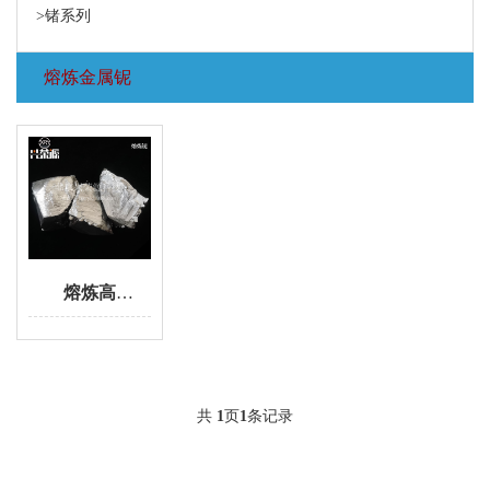
>锗系列
熔炼金属铌
熔炼高纯铌 99.9%添加剂铌粒 科研铌块Φ3*3铌颗粒
共
1
页
1
条记录