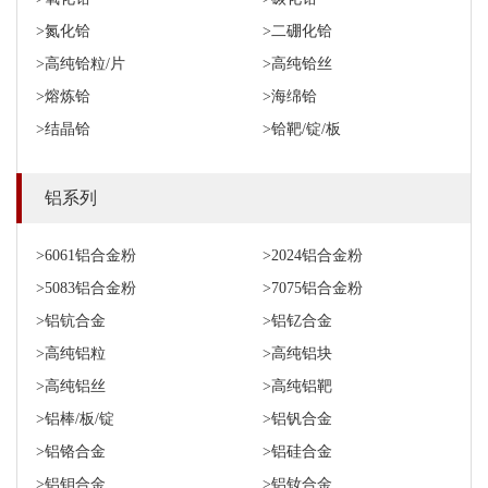
>氮化铪
>二硼化铪
>高纯铪粒/片
>高纯铪丝
>熔炼铪
>海绵铪
>结晶铪
>铪靶/锭/板
铝系列
>6061铝合金粉
>2024铝合金粉
>5083铝合金粉
>7075铝合金粉
>铝钪合金
>铝钇合金
>高纯铝粒
>高纯铝块
>高纯铝丝
>高纯铝靶
>铝棒/板/锭
>铝钒合金
>铝铬合金
>铝硅合金
>铝钼合金
>铝钕合金