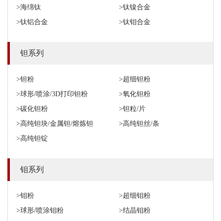
>海绵钛
>钛镍合金
>钛铝合金
>钛钼合金
钽系列
>钽粉
>超细钽粉
>球形/喷涂/3D打印钽粉
>氧化钽粉
>碳化钽粉
>钽粒/片
>高纯钽块/金属钽/熔炼钽
>高纯钽丝/条
>高纯钽锭
钼系列
>钼粉
>超细钼粉
>球形/喷涂钼粉
>结晶钼粉