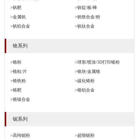
>钒靶
>钒锭/板/棒
>金属钒
>钒铁合金/粉
>钒铝合金
>钒钛合金
铬系列
>铬粉
>球形/喷涂/3D打印铬粉
>铬粒/片
>铬块/金属铬
>铬铁粉
>碳化铬粉
>铬靶
>铬铝合金
>铬镍合金
铌系列
>高纯铌粉
>超细铌粉