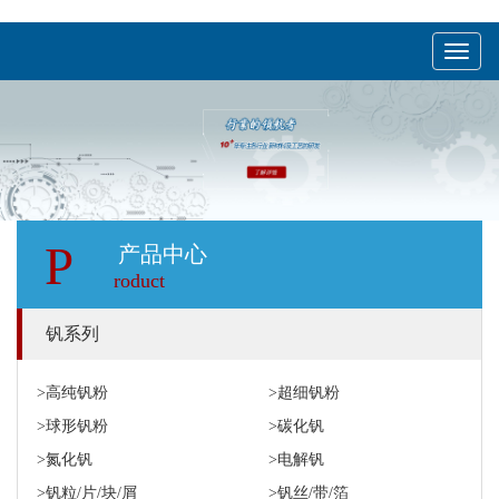
menu
P
产品中心
roduct
钒系列
>高纯钒粉
>超细钒粉
>球形钒粉
>碳化钒
>氮化钒
>电解钒
>钒粒/片/块/屑
>钒丝/带/箔