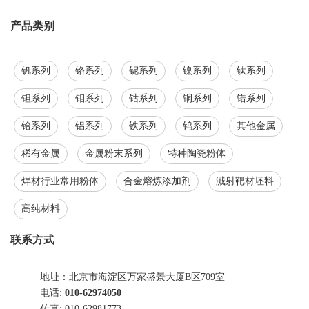
产品类别
钒系列
铬系列
铌系列
镍系列
钛系列
钽系列
钼系列
钴系列
铜系列
锆系列
铪系列
铝系列
铁系列
钨系列
其他金属
稀有金属
金属粉末系列
特种陶瓷粉体
焊材行业常用粉体
合金熔炼添加剂
溅射靶材坯料
高纯材料
联系方式
地址：北京市海淀区万家盛景大厦B区709室
电话:
010-62974050
传真: 010-62981773