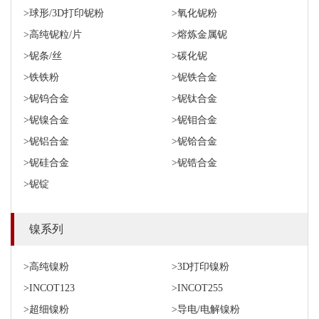
>球形/3D打印铌粉
>氧化铌粉
>高纯铌粒/片
>熔炼金属铌
>铌条/丝
>碳化铌
>铁铁粉
>铌铁合金
>铌钨合金
>铌钛合金
>铌镍合金
>铌钼合金
>铌铝合金
>铌铪合金
>铌硅合金
>铌锆合金
>铌锭
镍系列
>高纯镍粉
>3D打印镍粉
>INCOT123
>INCOT255
>超细镍粉
>导电/电解镍粉