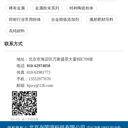
稀有金属
金属粉末系列
特种陶瓷粉体
焊材行业常用粉体
合金熔炼添加剂
溅射靶材坯料
高纯材料
联系方式
地址：北京市海淀区万家盛景大厦B区709室
电话:
010-62974050
传真: 010-62981773
手机：13552977670
邮箱:
bjxry@126.com
北京兴荣源科技有限公司
版权所有 ©
京ICP备18032819号