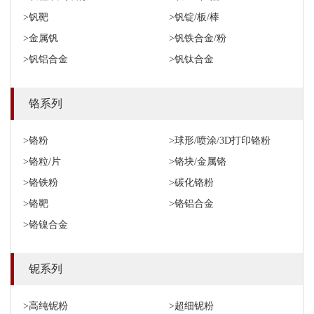
>钒靶
>钒锭/板/棒
>金属钒
>钒铁合金/粉
>钒铝合金
>钒钛合金
铬系列
>铬粉
>球形/喷涂/3D打印铬粉
>铬粒/片
>铬块/金属铬
>铬铁粉
>碳化铬粉
>铬靶
>铬铝合金
>铬镍合金
铌系列
>高纯铌粉
>超细铌粉