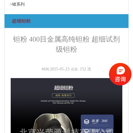
>锗系列
超细钽粉
钽粉 400目金属高纯钽粉 超细试剂
级钽粉
2025-01-23
152 次
时间:
点击: