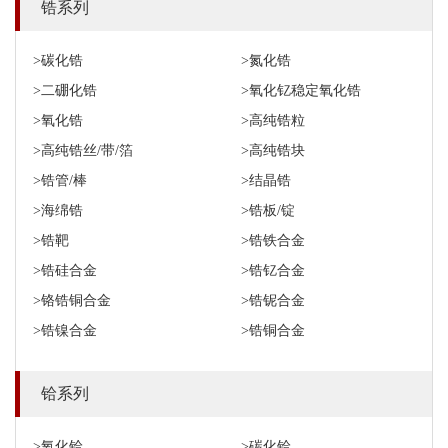
锆系列
>碳化锆
>氮化锆
>二硼化锆
>氧化钇稳定氧化锆
>氧化锆
>高纯锆粒
>高纯锆丝/带/箔
>高纯锆块
>锆管/棒
>结晶锆
>海绵锆
>锆板/锭
>锆靶
>锆铁合金
>锆硅合金
>锆钇合金
>铬锆铜合金
>锆铌合金
>锆镍合金
>锆铜合金
铪系列
>氧化铪
>碳化铪