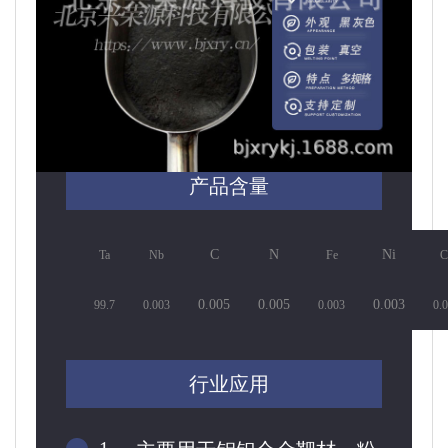
产品含量
C
N
Ni
Ta
Nb
Fe
C
0.005
0.005
0.003
99.7
0.003
0.003
0.
行业应用
1