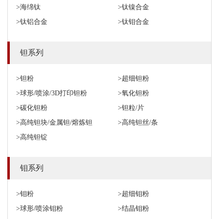
>海绵钛
>钛镍合金
>钛铝合金
>钛钼合金
钽系列
>钽粉
>超细钽粉
>球形/喷涂/3D打印钽粉
>氧化钽粉
>碳化钽粉
>钽粒/片
>高纯钽块/金属钽/熔炼钽
>高纯钽丝/条
>高纯钽锭
钼系列
>钼粉
>超细钼粉
>球形/喷涂钼粉
>结晶钼粉