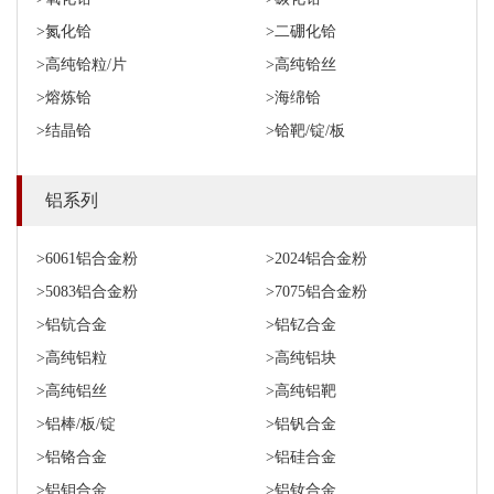
>氮化铪
>二硼化铪
>高纯铪粒/片
>高纯铪丝
>熔炼铪
>海绵铪
>结晶铪
>铪靶/锭/板
铝系列
>6061铝合金粉
>2024铝合金粉
>5083铝合金粉
>7075铝合金粉
>铝钪合金
>铝钇合金
>高纯铝粒
>高纯铝块
>高纯铝丝
>高纯铝靶
>铝棒/板/锭
>铝钒合金
>铝铬合金
>铝硅合金
>铝钼合金
>铝钕合金