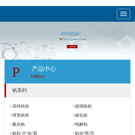
menu
P
产品中心
roduct
钒系列
>高纯钒粉
>超细钒粉
>球形钒粉
>碳化钒
>氮化钒
>电解钒
>钒粒/片/块/屑
>钒丝/带/箔