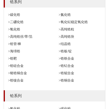
锆系列
>碳化锆
>氮化锆
>二硼化锆
>氧化钇稳定氧化锆
>氧化锆
>高纯锆粒
>高纯锆丝/带/箔
>高纯锆块
>锆管/棒
>结晶锆
>海绵锆
>锆板/锭
>锆靶
>锆铁合金
>锆硅合金
>锆钇合金
>铬锆铜合金
>锆铌合金
>锆镍合金
>锆铜合金
铪系列
>氧化铪
>碳化铪