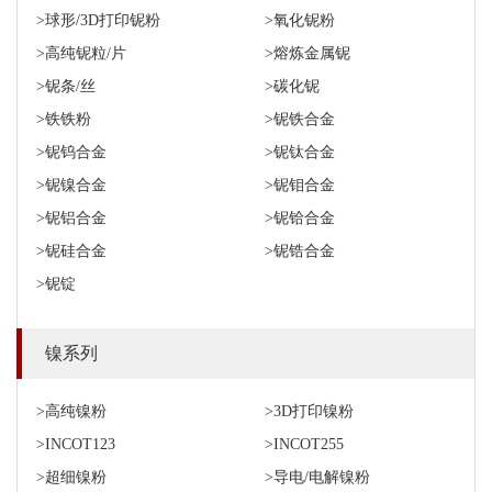
>球形/3D打印铌粉
>氧化铌粉
>高纯铌粒/片
>熔炼金属铌
>铌条/丝
>碳化铌
>铁铁粉
>铌铁合金
>铌钨合金
>铌钛合金
>铌镍合金
>铌钼合金
>铌铝合金
>铌铪合金
>铌硅合金
>铌锆合金
>铌锭
镍系列
>高纯镍粉
>3D打印镍粉
>INCOT123
>INCOT255
>超细镍粉
>导电/电解镍粉