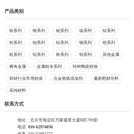
产品类别
钒系列
铬系列
铌系列
镍系列
钛系列
钽系列
钼系列
钴系列
铜系列
锆系列
铪系列
铝系列
铁系列
钨系列
其他金属
稀有金属
金属粉末系列
特种陶瓷粉体
焊材行业常用粉体
合金熔炼添加剂
溅射靶材坯料
高纯材料
联系方式
地址：北京市海淀区万家盛景大厦B区709室
电话:
010-62974050
传真: 010-62981773