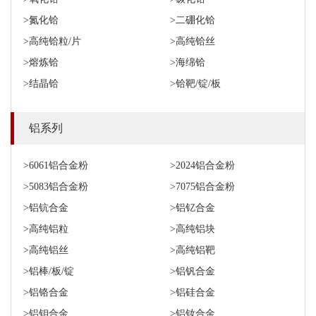
>氮化铪
>二硼化铪
>高纯铪粒/片
>高纯铪丝
>熔炼铪
>海绵铪
>结晶铪
>铪靶/锭/板
铝系列
>6061铝合金粉
>2024铝合金粉
>5083铝合金粉
>7075铝合金粉
>铝钪合金
>铝钇合金
>高纯铝粒
>高纯铝块
>高纯铝丝
>高纯铝靶
>铝棒/板/锭
>铝钒合金
>铝铬合金
>铝硅合金
>铝钼合金
>铝钕合金