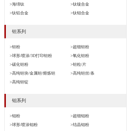
>海绵钛
>钛镍合金
>钛铝合金
>钛钼合金
钽系列
>钽粉
>超细钽粉
>球形/喷涂/3D打印钽粉
>氧化钽粉
>碳化钽粉
>钽粒/片
>高纯钽块/金属钽/熔炼钽
>高纯钽丝/条
>高纯钽锭
钼系列
>钼粉
>超细钼粉
>球形/喷涂钼粉
>结晶钼粉