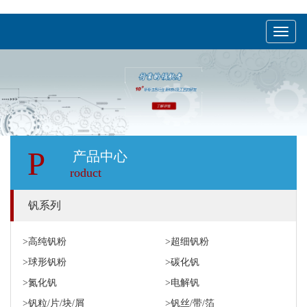
menu
P
产品中心
roduct
钒系列
>高纯钒粉
>超细钒粉
>球形钒粉
>碳化钒
>氮化钒
>电解钒
>钒粒/片/块/屑
>钒丝/带/箔