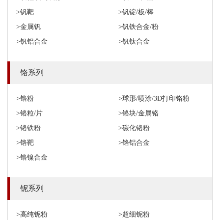
>钒靶
>钒锭/板/棒
>金属钒
>钒铁合金/粉
>钒铝合金
>钒钛合金
铬系列
>铬粉
>球形/喷涂/3D打印铬粉
>铬粒/片
>铬块/金属铬
>铬铁粉
>碳化铬粉
>铬靶
>铬铝合金
>铬镍合金
铌系列
>高纯铌粉
>超细铌粉