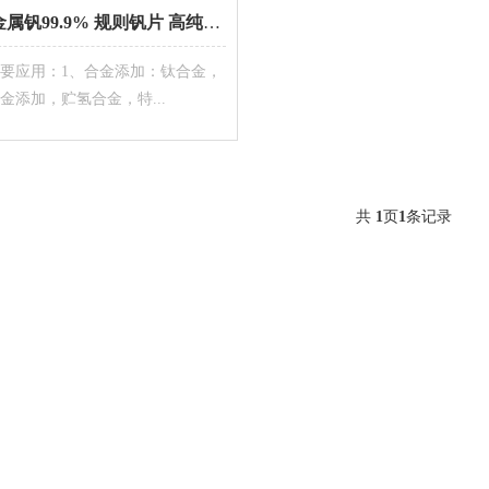
金属钒99.9% 规则钒片 高纯金属钒 当天发货
要应用：1、合金添加：钛合金，
金添加，贮氢合金，特...
共
1
页
1
条记录