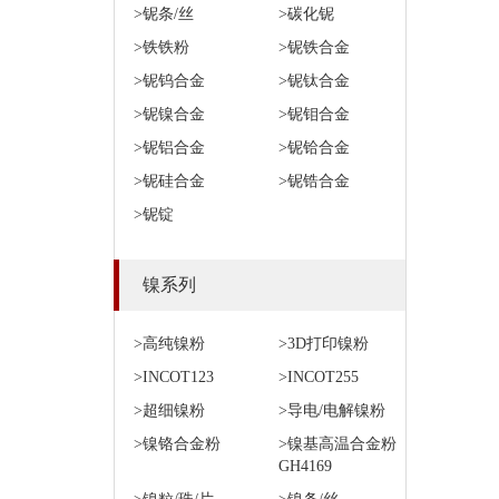
>铌条/丝
>碳化铌
>铁铁粉
>铌铁合金
>铌钨合金
>铌钛合金
>铌镍合金
>铌钼合金
>铌铝合金
>铌铪合金
>铌硅合金
>铌锆合金
>铌锭
镍系列
>高纯镍粉
>3D打印镍粉
>INCOT123
>INCOT255
>超细镍粉
>导电/电解镍粉
>镍铬合金粉
>镍基高温合金粉
GH4169