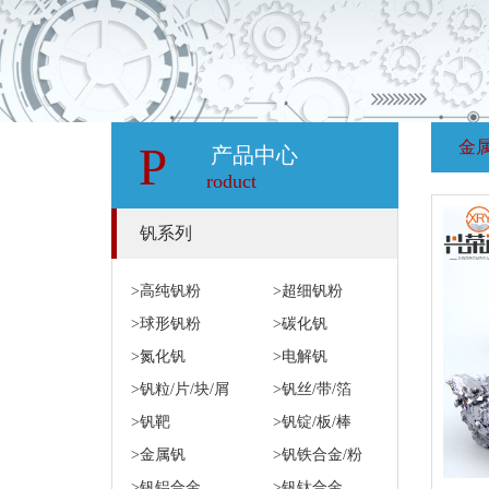
金
P
产品中心
roduct
钒系列
>高纯钒粉
>超细钒粉
>球形钒粉
>碳化钒
>氮化钒
>电解钒
>钒粒/片/块/屑
>钒丝/带/箔
>钒靶
>钒锭/板/棒
>金属钒
>钒铁合金/粉
>钒铝合金
>钒钛合金