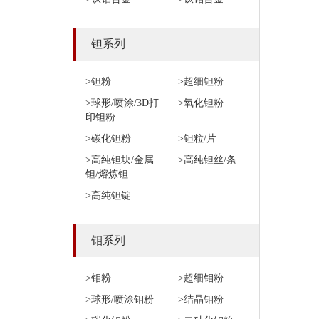
钽系列
>钽粉
>超细钽粉
>球形/喷涂/3D打
>氧化钽粉
印钽粉
>碳化钽粉
>钽粒/片
>高纯钽块/金属
>高纯钽丝/条
钽/熔炼钽
>高纯钽锭
钼系列
>钼粉
>超细钼粉
>球形/喷涂钼粉
>结晶钼粉