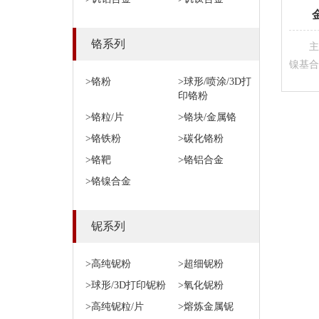
铬系列
主
镍基合
>铬粉
>球形/喷涂/3D打
印铬粉
>铬粒/片
>铬块/金属铬
>铬铁粉
>碳化铬粉
>铬靶
>铬铝合金
>铬镍合金
铌系列
>高纯铌粉
>超细铌粉
>球形/3D打印铌粉
>氧化铌粉
>高纯铌粒/片
>熔炼金属铌