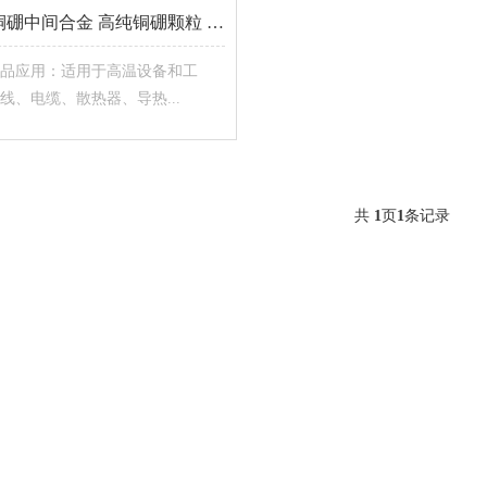
铜硼中间合金 高纯铜硼颗粒 铜硼合金粉
品应用：适用于高温设备和工
线、电缆、散热器、导热...
共
1
页
1
条记录