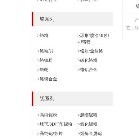
铬系列
产
艺，导
>铬粉
>球形/喷涂/3D打
印铬粉
>铬粒/片
>铬块/金属铬
>铬铁粉
>碳化铬粉
>铬靶
>铬铝合金
>铬镍合金
铌系列
>高纯铌粉
>超细铌粉
>球形/3D打印铌粉
>氧化铌粉
>高纯铌粒/片
>熔炼金属铌