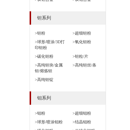
钽系列
>钽粉
>超细钽粉
>球形/喷涂/3D打
>氧化钽粉
印钽粉
>碳化钽粉
>钽粒/片
>高纯钽块/金属
>高纯钽丝/条
钽/熔炼钽
>高纯钽锭
钼系列
>钼粉
>超细钼粉
>球形/喷涂钼粉
>结晶钼粉