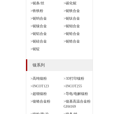
>铌条/丝
>碳化铌
>铁铁粉
>铌铁合金
>铌钨合金
>铌钛合金
>铌镍合金
>铌钼合金
>铌铝合金
>铌铪合金
>铌硅合金
>铌锆合金
>铌锭
镍系列
>高纯镍粉
>3D打印镍粉
>INCOT123
>INCOT255
>超细镍粉
>导电/电解镍粉
>镍铬合金粉
>镍基高温合金粉
GH4169