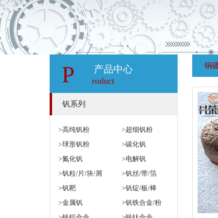
铜
P
产品中心
roduct
钒系列
>高纯钒粉
>超细钒粉
>球形钒粉
>碳化钒
>氮化钒
>电解钒
>钒粒/片/块/屑
>钒丝/带/箔
>钒靶
>钒锭/板/棒
>金属钒
>钒铁合金/粉
>钒铝合金
>钒钛合金