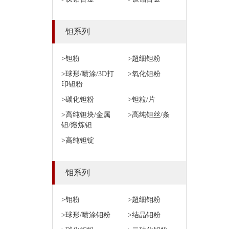
钽系列
>钽粉
>超细钽粉
>球形/喷涂/3D打
>氧化钽粉
印钽粉
>碳化钽粉
>钽粒/片
>高纯钽块/金属
>高纯钽丝/条
钽/熔炼钽
>高纯钽锭
钼系列
>钼粉
>超细钼粉
>球形/喷涂钼粉
>结晶钼粉