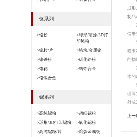
成形
制品
铬系列
信未
>铬粉
>球形/喷涂/3D打
印铬粉
>铬粒/片
>铬块/金属铬
粉末
>铬铁粉
>碳化铬粉
的物
>铬靶
>铬铝合金
术的
>铬镍合金
理等
铌系列
射成
>高纯铌粉
>超细铌粉
上一
>球形/3D打印铌粉
>氧化铌粉
>高纯铌粒/片
>熔炼金属铌