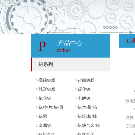
行
P
产品中心
roduct
钒系列
>高纯钒粉
>超细钒粉
>球形钒粉
>碳化钒
>氮化钒
>电解钒
般脆
>钒粒/片/块/屑
>钒丝/带/箔
>钒靶
>钒锭/板/棒
腐蚀
>金属钒
>钒铁合金/粉
泛的
>钒铝合金
>钒钛合金