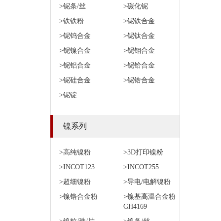
>铌条/丝
>碳化铌
>铁铁粉
>铌铁合金
>铌钨合金
>铌钛合金
>铌镍合金
>铌钼合金
>铌铝合金
>铌铪合金
>铌硅合金
>铌锆合金
>铌锭
镍系列
>高纯镍粉
>3D打印镍粉
>INCOT123
>INCOT255
>超细镍粉
>导电/电解镍粉
>镍铬合金粉
>镍基高温合金粉
GH4169